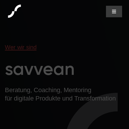
Zum
Inhalt
Toggle
Navigat
springen
Start
Wer wir sind
Über uns
savvean
Team
Angebot
Beratung, Coaching, Mentoring
für digitale Produkte und Transformation
Vorgehen
Termin buchen