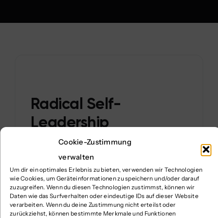
Radical Self-
Leadership
Cookie-Zustimmung
verwalten
Mit
unserem
Ansatz
Radical
Self-
Um dir ein optimales Erlebnis zu bieten, verwenden wir Technologien
Leadership
begleiten
wir
wie Cookies, um Geräteinformationen zu speichern und/oder darauf
zuzugreifen. Wenn du diesen Technologien zustimmst, können wir
Führungskräfte
und
Teams
dabei,
Daten wie das Surfverhalten oder eindeutige IDs auf dieser Website
Klarheit,
Selbstverantwortung
und
verarbeiten. Wenn du deine Zustimmung nicht erteilst oder
zurückziehst, können bestimmte Merkmale und Funktionen