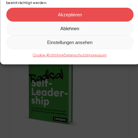
Wirkung
in
einer
komplexen
beeinträchtigt werden.
Arbeitswelt
zu
entfalten.
Akzeptieren
Ablehnen
Mehr dazu
Einstellungen ansehen
Cookie-Richtlinie
Datenschutz
Impressum